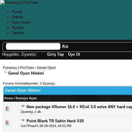
Portal
Arama
Üye Listesi
Ajanda
Yardım
Hoşgeldin, Ziyaretçi:
Giriş Yap
Üye Ol
Forumcu | ProTivex
›
Genel Oyun
Genel Oyun Hileleri
Forumu Görüntüleyenler: 2 Ziyaretçi
Genel Oyun Hileleri
Konu
/
Konuyu Açan
New package XRumer 16.0 + XEvil 3.0 solve ANY hard ca
5 üzerinden 0 Oy
Ziyaretçi,
1 dk
Point Blank TR Sahin Hack V20
5 üzerinden 1 
JusTPeacH
,
08-28-2014, 04:01 PM