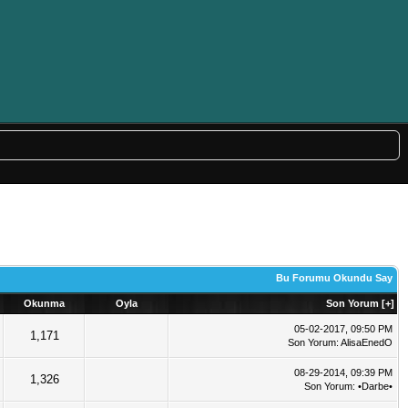
Bu Forumu Okundu Say
Okunma
Oyla
Son Yorum
[
+
]
05-02-2017, 09:50 PM
1,171
Son Yorum
:
AlisaEnedO
08-29-2014, 09:39 PM
1,326
Son Yorum
:
•Darbe•