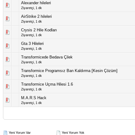
Alexander hileleri
5 üzerinden 0 Oy
Ziyaretçi,
1 dk
AirStrike 2 hileleri
5 üzerinden 0 Oy
Ziyaretçi,
1 dk
Crysis 2 Hile Kodları
5 üzerinden 0 Oy
Ziyaretçi,
1 dk
Gta 3 Hileleri
5 üzerinden 0 Oy
Ziyaretçi,
1 dk
Transformicede Bedava Çilek
5 üzerinden 0 Oy
Ziyaretçi,
1 dk
Transformice Programsız Ban Kaldırma [Kesin Çözüm]
5 üzerinden 0 Oy
Ziyaretçi,
1 dk
Transformice Uçma Hilesi 1.6
5 üzerinden 0 Oy
Ziyaretçi,
1 dk
M.A.R.S Hack
5 üzerinden 0 Oy
Ziyaretçi,
1 dk
Yeni Yorum Var
Yeni Yorum Yok