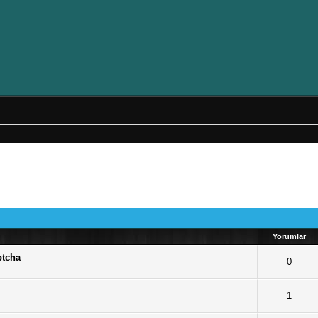
Yorumlar
ptcha
 - Toplam Ortalama 0 Oy Verilmiş
1
2
3
4
5
0
Oy - Toplam Ortalama 1 Oy Verilmiş
1
2
3
4
5
1