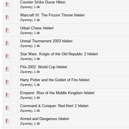
Counter Strike Duvar Hilesi
5 üzerinden 0 Oy
Ziyaretçi,
1 dk
Warcraft III: The Frozen Throne hileleri
5 üzerinden 0 Oy
Ziyaretçi,
1 dk
Urban Chaos hileleri
5 üzerinden 0 Oy
Ziyaretçi,
1 dk
Unreal Tournament 2003 hileleri
5 üzerinden 0 Oy
Ziyaretçi,
1 dk
Star Wars: Knigts of the Old Republic 2 hileleri
5 üzerinden 0 Oy
Ziyaretçi,
1 dk
Fifa 2002: World Cup hileleri
5 üzerinden 0 Oy
Ziyaretçi,
1 dk
Harry Potter and the Goblet of Fire hileleri
5 üzerinden 0 Oy
Ziyaretçi,
1 dk
Emperor: Rise of the Middle Kingdom hileleri
5 üzerinden 0 Oy
Ziyaretçi,
1 dk
Command & Conquer: Red Alert 2 hileleri
5 üzerinden 0 Oy
Ziyaretçi,
1 dk
Armed and Dangerous hileleri
5 üzerinden 0 Oy
Ziyaretçi,
1 dk