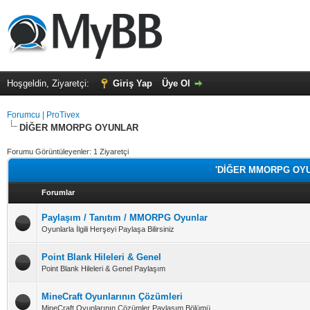
Hoşgeldin, Ziyaretçi:
Giriş Yap
Üye Ol
Forumcu | ProTivex
DİĞER MMORPG OYUNLAR
Forumu Görüntüleyenler: 1 Ziyaretçi
'DİĞER MMORPG OYUNL
Forumlar
Paylaşım / Tanıtım / MMORPG Oyunlar
Oyunlarla İlgili Herşeyi Paylaşa Bilirsiniz
Point Blank Hileleri & Genel
Point Blank Hileleri & Genel Paylaşım
MineCraft Oyunlarının Çözümleri
MineCraft Oyunlarının Çözümler Paylaşım Bölümü